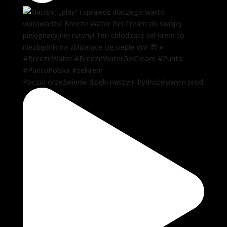
Poczuj orzeźwienie dzięki naszym hydrożelowym prod