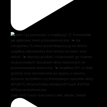
Daily Soft Touch Sunscreen Lekki. Miękki. Świetli