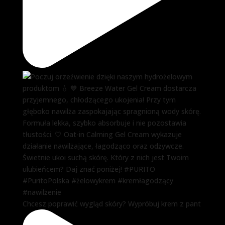
Chcesz poprawić wygląd skóry? Wypróbuj krem z pant