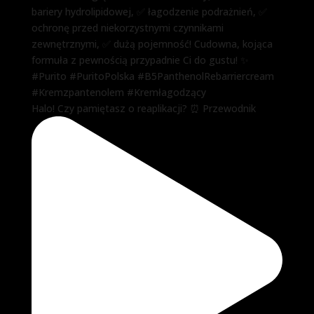
Halo! Czy pamiętasz o reaplikacji? ⏰ Przewodnik