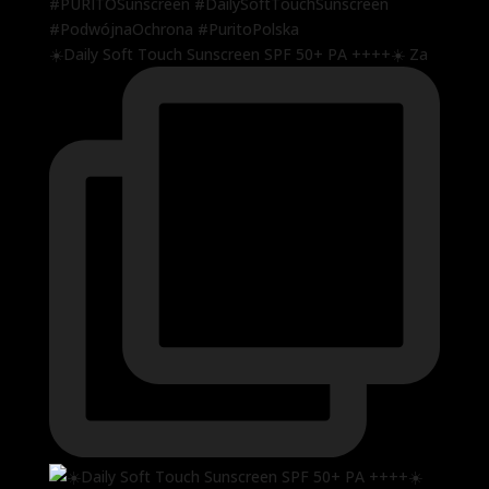
☀️Daily Soft Touch Sunscreen SPF 50+ PA ++++☀️ Za