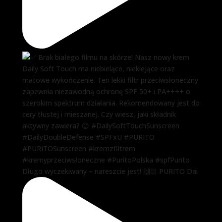
Długo wyczekiwany – nareszcie jest! 🙌🏻 PURITO Dai