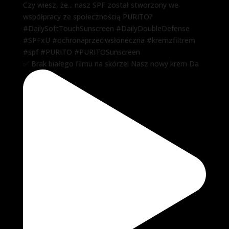
✅ Brak białego filmu na skórze! Nasz nowy krem Da