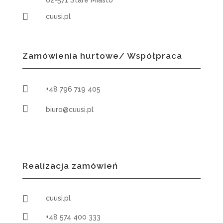
62-571 Stare Miasto

cuusi.pl
Zamówienia hurtowe/ Współpraca

+48 796 719 405

biuro@cuusi.pl
Realizacja zamówień

cuusi.pl

+48 574 400 333