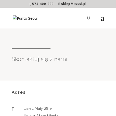
574-400-333
sklep@cuusi.pl
Skontaktuj się z nami
Adres

Lisiec Mały 28 e