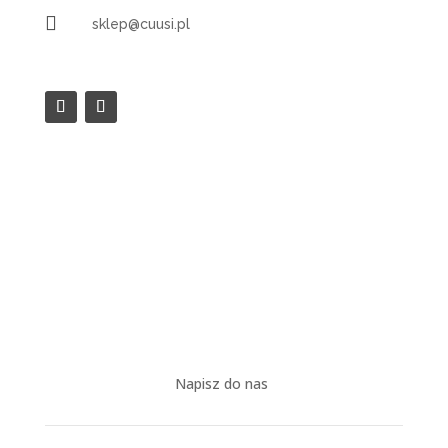

sklep@cuusi.pl
Napisz do nas