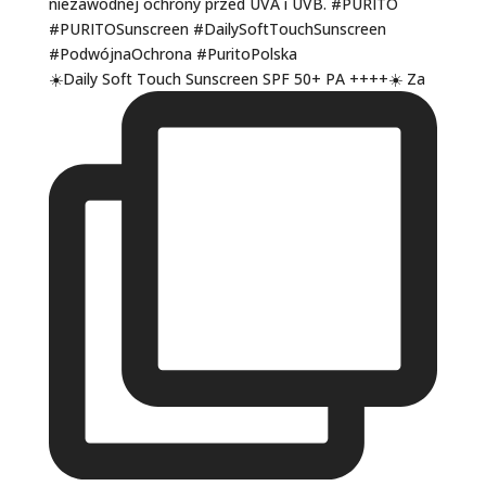
☀️Daily Soft Touch Sunscreen SPF 50+ PA ++++☀️ Za