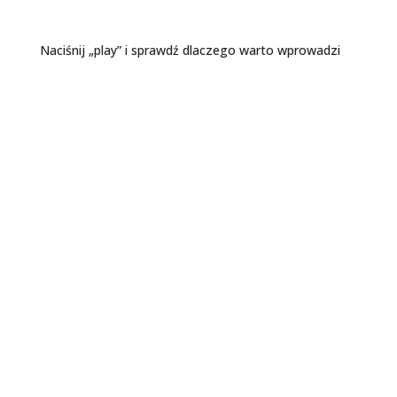
purito_polska
Koreańskie kosmetyki wegańskie
Naciśnij „play” i sprawdź dlaczego warto wprowadzi