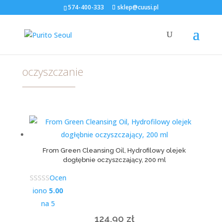
574-400-333
sklep@cuusi.pl
Strona główna
/
Sklep
/ oczyszczanie
oczyszczanie
From Green Cleansing Oil, Hydrofilowy olejek
dogłębnie oczyszczający, 200 ml
Ocen
iono
5.00
na 5
124,90
zł