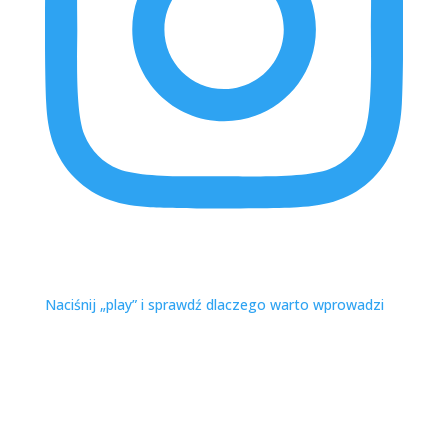
purito_polska
Koreańskie kosmetyki wegańskie
Naciśnij „play” i sprawdź dlaczego warto wprowadzi