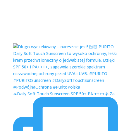
☀️Daily Soft Touch Sunscreen SPF 50+ PA ++++☀️ Za