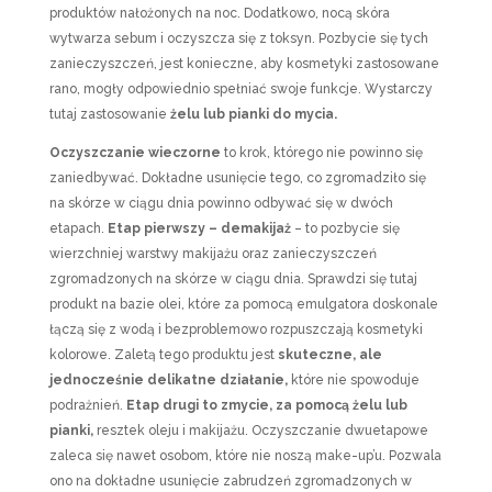
produktów nałożonych na noc. Dodatkowo, nocą skóra
wytwarza sebum i oczyszcza się z toksyn. Pozbycie się tych
zanieczyszczeń, jest konieczne, aby kosmetyki zastosowane
rano, mogły odpowiednio spełniać swoje funkcje. Wystarczy
tutaj zastosowanie
żelu lub pianki do mycia.
Oczyszczanie wieczorne
to krok, którego nie powinno się
zaniedbywać. Dokładne usunięcie tego, co zgromadziło się
na skórze w ciągu dnia powinno odbywać się w dwóch
etapach.
Etap pierwszy – demakijaż
– to pozbycie się
wierzchniej warstwy makijażu oraz zanieczyszczeń
zgromadzonych na skórze w ciągu dnia. Sprawdzi się tutaj
produkt na bazie olei, które za pomocą emulgatora doskonale
łączą się z wodą i bezproblemowo rozpuszczają kosmetyki
kolorowe. Zaletą tego produktu jest
skuteczne, ale
jednocześnie delikatne działanie,
które nie spowoduje
podrażnień.
Etap drugi to zmycie, za pomocą żelu lub
pianki,
resztek oleju i makijażu. Oczyszczanie dwuetapowe
zaleca się nawet osobom, które nie noszą make-up’u. Pozwala
ono na dokładne usunięcie zabrudzeń zgromadzonych w