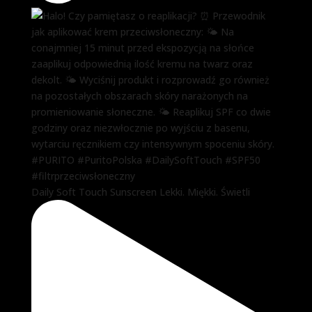
Daily Soft Touch Sunscreen Lekki. Miękki. Świetli