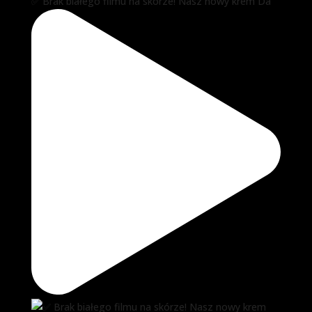
✅ Brak białego filmu na skórze! Nasz nowy krem Da