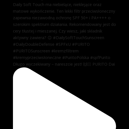
Długo wyczekiwany – nareszcie jest! 🙌🏻 PURITO Dai