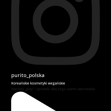
purito_polska
Koreańskie kosmetyki wegańskie
Naciśnij „play” i sprawdź dlaczego warto wprowadzi