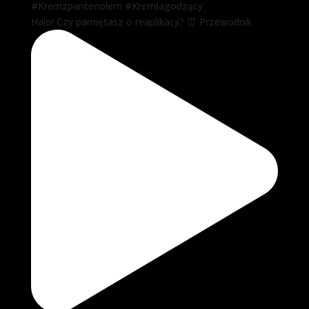
Halo! Czy pamiętasz o reaplikacji? ⏰ Przewodnik