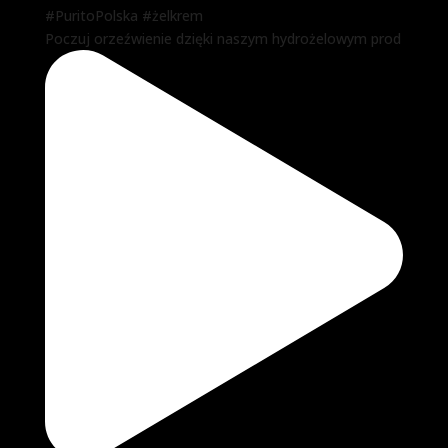
Poczuj orzeźwienie dzięki naszym hydrożelowym prod