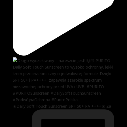
☀️Daily Soft Touch Sunscreen SPF 50+ PA ++++☀️ Za