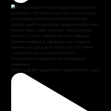
Chcesz poprawić wygląd skóry? Wypróbuj krem z pant