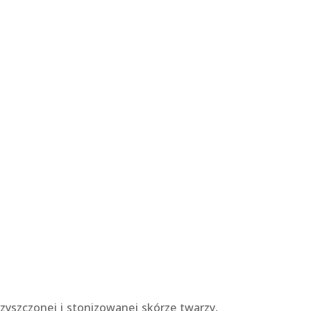
a
yszczonej i stonizowanej skórze twarzy,