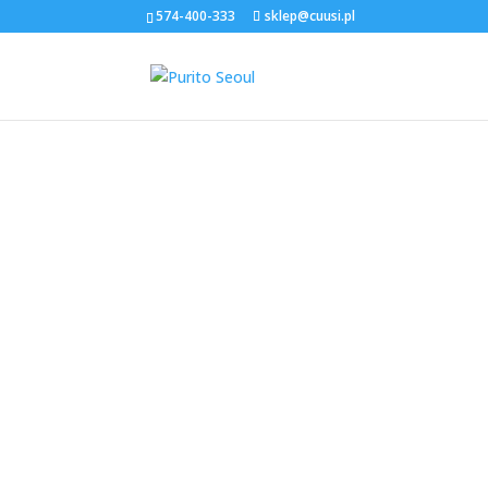
574-400-333
sklep@cuusi.pl
Strona główna
/
Sklep
/
sera / esencje
/ Deep Se