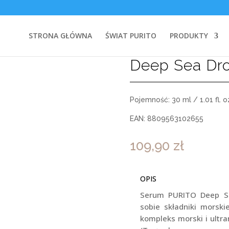
a Droplet Serum, Głęboko nawilżające serum z kompleksem morski
STRONA GŁÓWNA
ŚWIAT PURITO
PRODUKTY
Deep Sea Dr
Pojemność: 30 ml / 1.01 fl. o
EAN: 8809563102655
109,90
zł
OPIS
Serum PURITO Deep Se
sobie składniki morsk
kompleks morski i ultr