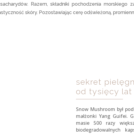
isacharydów. Razem, składniki pochodzenia morskiego z
lastyczność skóry. Pozostawiając cerę odświeżoną, promienną
sekret pielęgn
od tysięcy lat
Snow Mushroom był podst
małżonki Yang Guifei. G
masie 500 razy więks
biodegradowalnych kap