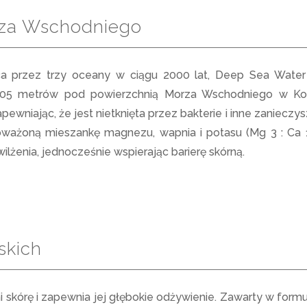
rza Wschodniego
ca przez trzy oceany w ciągu 2000 lat, Deep Sea Wate
605 metrów pod powierzchnią Morza Wschodniego w Kor
apewniając, że jest nietknięta przez bakterie i inne zaniecz
ważoną mieszankę magnezu, wapnia i potasu (Mg 3 : Ca 1 
żenia, jednocześnie wspierając barierę skórną.
skich
 skórę i zapewnia jej głębokie odżywienie. Zawarty w formu