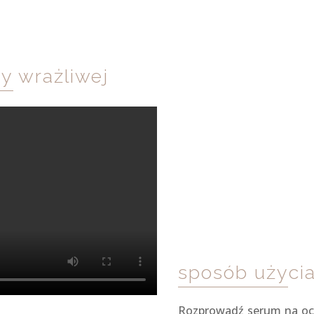
y wrażliwej
sposób użyci
Rozprowadź serum na ocz