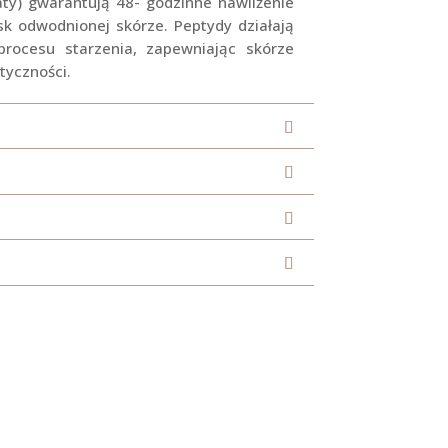
ty) gwarantują 48- godzinne nawilżenie
sk odwodnionej skórze. Peptydy działają
 procesu starzenia, zapewniając skórze
tyczności.