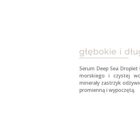
głębokie i dł
Serum Deep Sea Droplet ł
morskiego i czystej w
minerały zastrzyk odżywi
promienną i wypoczętą.