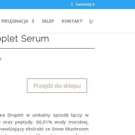
Elementy 0
m i peptydami
PIELĘGNACJA
SKLEP
KONTAKT
oplet Serum
z.
Przejdź do sklepu
a Droplet w unikalny sposób łączy w
ie oraz peptydy. 66,01% wody morskiej,
anawilżający ekstrakt ze Snow Mushroom