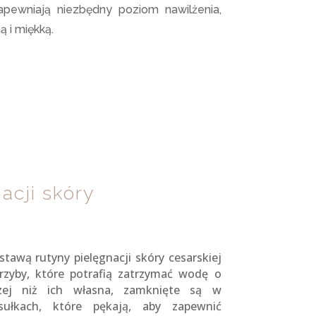
apewniają niezbędny poziom nawilżenia,
 i miękką.
acji skóry
awą rutyny pielęgnacji skóry cesarskiej
rzyby, które potrafią zatrzymać wodę o
zej niż ich własna, zamknięte są w
sułkach, które pękają, aby zapewnić