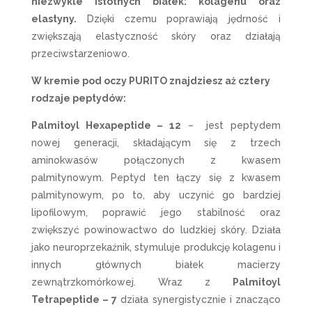
niezwykle istotnych białek: kolagenu oraz
elastyny.
Dzięki czemu poprawiają jędrność i
zwiększają elastyczność skóry oraz działają
przeciwstarzeniowo.
W kremie pod oczy PURITO znajdziesz aż cztery
rodzaje peptydów:
Palmitoyl Hexapeptide – 12
–
jest peptydem
nowej generacji, składającym się z trzech
aminokwasów połączonych z kwasem
palmitynowym. Peptyd ten łączy się z kwasem
palmitynowym, po to, aby uczynić go bardziej
lipofilowym, poprawić jego stabilność oraz
zwiększyć powinowactwo do ludzkiej skóry. Działa
jako neuroprzekaźnik, stymuluje produkcję kolagenu i
innych głównych białek macierzy
zewnątrzkomórkowej. Wraz z
Palmitoyl
Tetrapeptide – 7
działa synergistycznie i znacząco