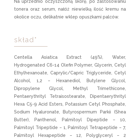
Na uprzednio oczyszczoną skórę, po zastosowaniu
tonera oraz serum, nałóż niewielką ilość kremu na
okolice oczu, delikatnie wklep opuszkami palców.
skład*
Centella Asiatica Extract (49%), Water,
Hydrogenated C6-14 Olefin Polymer, Glycerin, Cetyl
Ethylhexanoate, Caprylic/Capric Triglyceride, Cetyl
Alcohol, 1,2 – Hexanediol, Butylene Glycol,
Dipropylene Glycol, Methyl Trimethicone,
Pentaerythrityl Tetraisostearate, Dipentaerythrityl
Hexa C5-9 Acid Esters, Potassium Cetyl Phosphate,
Sodium Hyaluronate, Butyrospermum Parkii (Shea
Butter), Panthenol, Palmitoyl Dipeptide – 10,
Palmitoyl Tripeptide – 1, Palmitoyl Tetrapeptide – 7,
Palmitoyl Hexapeptide – 12, Polyglyceryl – 2