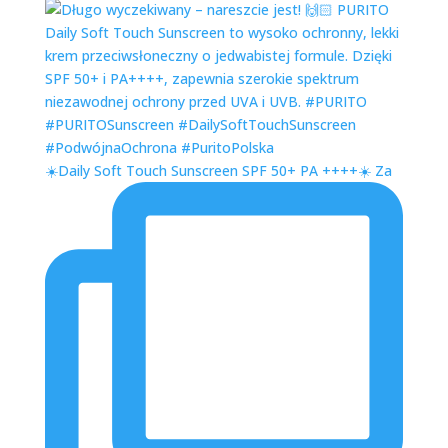
☀️Daily Soft Touch Sunscreen SPF 50+ PA ++++☀️ Za