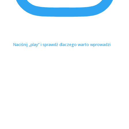
purito_polska
Koreańskie kosmetyki wegańskie
Naciśnij „play” i sprawdź dlaczego warto wprowadzi