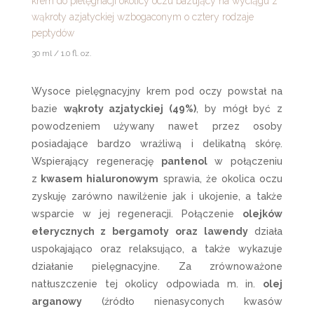
krem do pielęgnacji okolicy oczu bazujący na wyciągu z
wąkroty azjatyckiej wzbogaconym o cztery rodzaje
peptydów
30 ml / 1.0 fl. oz.
Wysoce pielęgnacyjny krem pod oczy powstał na
bazie
wąkroty azjatyckiej (49%)
, by mógł być z
powodzeniem używany nawet przez osoby
posiadające bardzo wrażliwą i delikatną skórę.
Wspierający regenerację
pantenol
w połączeniu
z
kwasem hialuronowym
sprawia, że okolica oczu
zyskuję zarówno nawilżenie jak i ukojenie, a także
wsparcie w jej regeneracji. Połączenie
olejków
eterycznych z bergamoty oraz lawendy
działa
uspokajająco oraz relaksująco, a także wykazuje
działanie pielęgnacyjne. Za zrównoważone
natłuszczenie tej okolicy odpowiada m. in.
olej
arganowy
(źródło nienasyconych kwasów