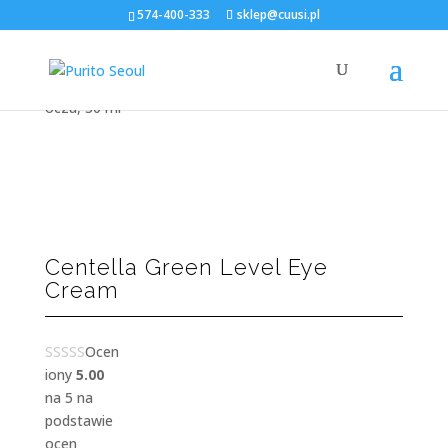
574-400-333
sklep@cuusi.pl
Strona główna
/
Sklep
/
kremy pod oczy
/ Centella
Green Level Eye Cream, Krem do pielęgnacji okolicy
oczu, 30 ml
Centella Green Level Eye
Cream
Ocen
iony
5.00
na 5 na
podstawie
ocen